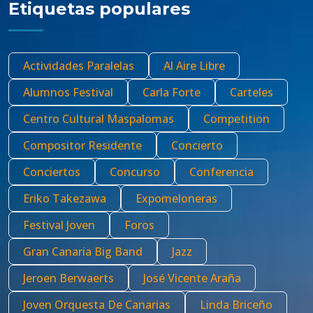
Etiquetas populares
Actividades Paralelas
Al Aire Libre
Alumnos Festival
Carla Forte
Carteles
Centro Cultural Maspalomas
Competition
Compositor Residente
Concierto
Conciertos
Concurso
Conferencia
Eriko Takezawa
Expomeloneras
Festival Joven
Foros
Gran Canaria Big Band
Jazz
Jeroen Berwaerts
José Vicente Araña
Joven Orquesta De Canarias
Linda Briceño