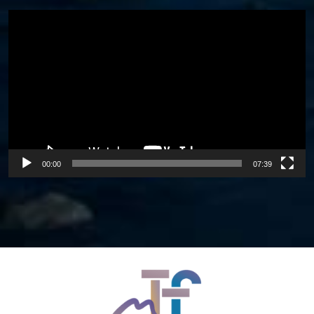
Video
Player
00:00
07:39