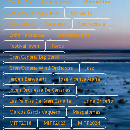
Centro Cultural Maspalomas
Competition
Compositor Residente
Concierto
Conciertos
Concurso
Conferencia
Eriko Takezawa
Expomeloneras
Festival Joven
Foros
Gran Canaria Big Band
Gran Canaria Wind Orchestra
Jazz
Jeroen Berwaerts
José Vicente Araña
Joven Orquesta De Canarias
Las Palmas De Gran Canaria
Linda Briceño
Marcos García Vaquero
Maspalomas
MITF2018
MITF2023
MITF2024