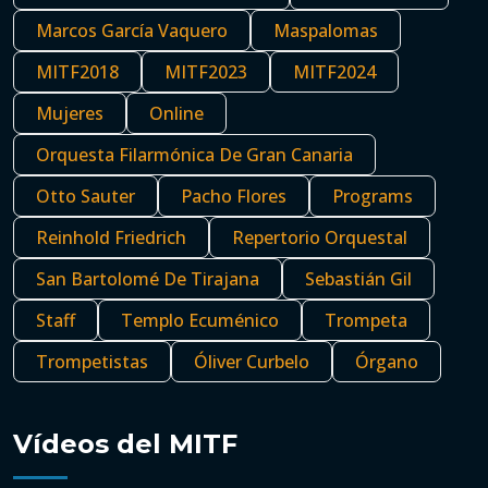
Marcos García Vaquero
Maspalomas
MITF2018
MITF2023
MITF2024
Mujeres
Online
Orquesta Filarmónica De Gran Canaria
Otto Sauter
Pacho Flores
Programs
Reinhold Friedrich
Repertorio Orquestal
San Bartolomé De Tirajana
Sebastián Gil
Staff
Templo Ecuménico
Trompeta
Trompetistas
Óliver Curbelo
Órgano
Vídeos del MITF