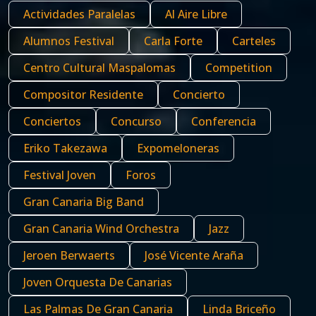
Actividades Paralelas
Al Aire Libre
Alumnos Festival
Carla Forte
Carteles
Centro Cultural Maspalomas
Competition
Compositor Residente
Concierto
Conciertos
Concurso
Conferencia
Eriko Takezawa
Expomeloneras
Festival Joven
Foros
Gran Canaria Big Band
Gran Canaria Wind Orchestra
Jazz
Jeroen Berwaerts
José Vicente Araña
Joven Orquesta De Canarias
Las Palmas De Gran Canaria
Linda Briceño