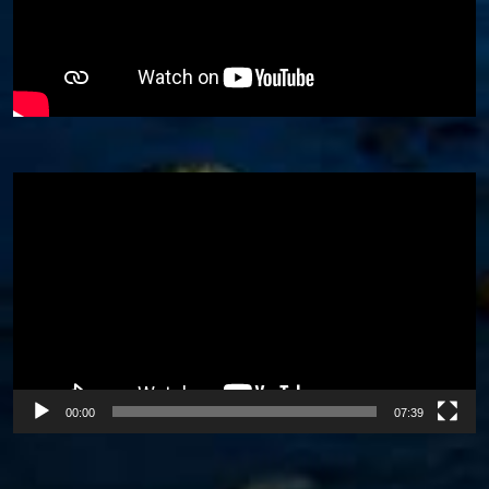
Video
Player
00:00
07:39