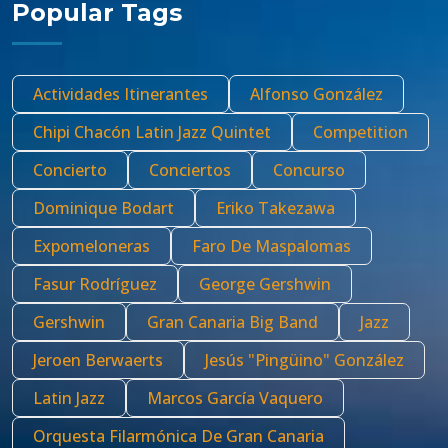
Popular Tags
Actividades Itinerantes
Alfonso González
Chipi Chacón Latin Jazz Quintet
Competition
Concierto
Conciertos
Concurso
Dominique Bodart
Eriko Takezawa
Expomeloneras
Faro De Maspalomas
Fasur Rodríguez
George Gershwin
Gershwin
Gran Canaria Big Band
Jazz
Jeroen Berwaerts
Jesús "Pingüino" González
Latin Jazz
Marcos García Vaquero
Orquesta Filarmónica De Gran Canaria