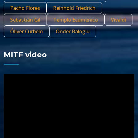
Pacho Flores
Reinhold Friedrich
Sebastián Gil
Templo Ecuménico
Vivaldi
Óliver Curbelo
Önder Baloglu
MITF video