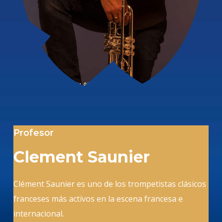
Profesor
Clement Saunier
Clément Saunier es uno de los trompetistas clásicos
franceses más activos en la escena francesa e
internacional.