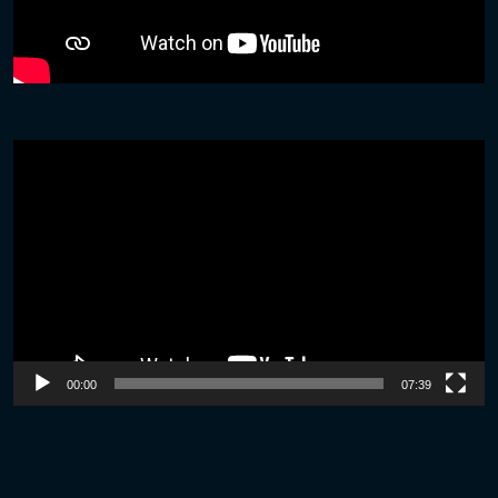
Video
Player
00:00
07:39