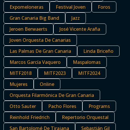
Expomeloneras
Festival Joven
Foros
Gran Canaria Big Band
Jazz
Jeroen Berwaerts
José Vicente Araña
Joven Orquesta De Canarias
Las Palmas De Gran Canaria
Linda Briceño
Marcos García Vaquero
Maspalomas
MITF2018
MITF2023
MITF2024
Mujeres
Online
Orquesta Filarmónica De Gran Canaria
Otto Sauter
Pacho Flores
Programs
Reinhold Friedrich
Repertorio Orquestal
San Bartolomé De Tirajana
Sebastián Gil