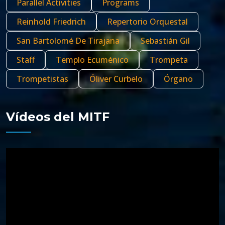
Parallel Activities
Programs
Reinhold Friedrich
Repertorio Orquestal
San Bartolomé De Tirajana
Sebastián Gil
Staff
Templo Ecuménico
Trompeta
Trompetistas
Óliver Curbelo
Órgano
Vídeos del MITF