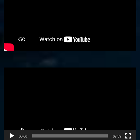
Video
Player
00:00
07:39