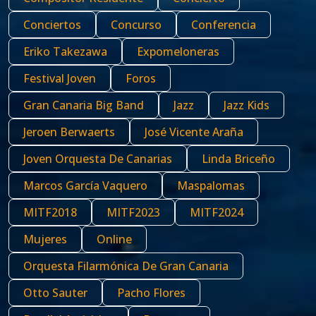
Conciertos
Concurso
Conferencia
Eriko Takezawa
Expomeloneras
Festival Joven
Foros
Gran Canaria Big Band
Jazz
Jazz Kids
Jeroen Berwaerts
José Vicente Araña
Joven Orquesta De Canarias
Linda Briceño
Marcos García Vaquero
Maspalomas
MITF2018
MITF2023
MITF2024
Mujeres
Online
Orquesta Filarmónica De Gran Canaria
Otto Sauter
Pacho Flores