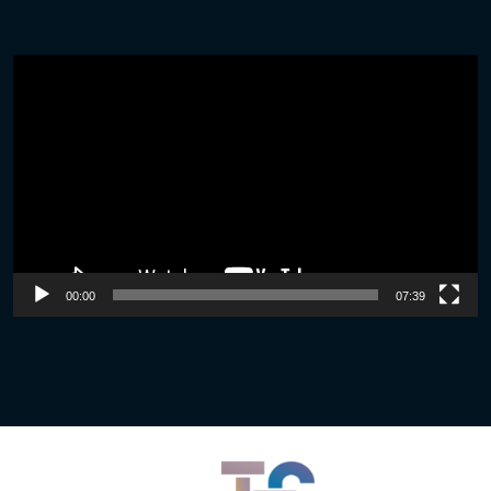
Video
Player
00:00
07:39