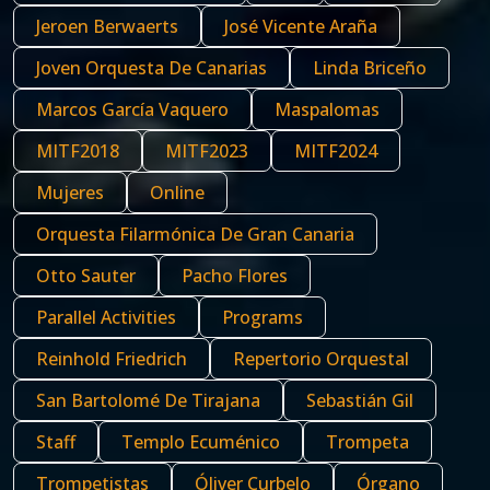
Jeroen Berwaerts
José Vicente Araña
Joven Orquesta De Canarias
Linda Briceño
Marcos García Vaquero
Maspalomas
MITF2018
MITF2023
MITF2024
Mujeres
Online
Orquesta Filarmónica De Gran Canaria
Otto Sauter
Pacho Flores
Parallel Activities
Programs
Reinhold Friedrich
Repertorio Orquestal
San Bartolomé De Tirajana
Sebastián Gil
Staff
Templo Ecuménico
Trompeta
Trompetistas
Óliver Curbelo
Órgano