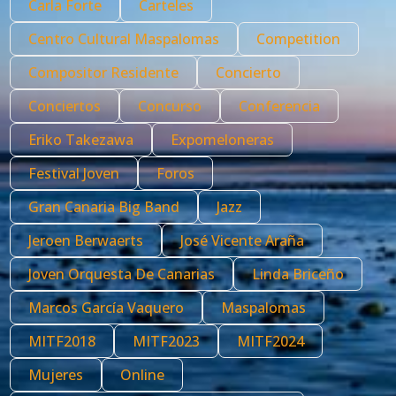
Carla Forte
Carteles
Centro Cultural Maspalomas
Competition
Compositor Residente
Concierto
Conciertos
Concurso
Conferencia
Eriko Takezawa
Expomeloneras
Festival Joven
Foros
Gran Canaria Big Band
Jazz
Jeroen Berwaerts
José Vicente Araña
Joven Orquesta De Canarias
Linda Briceño
Marcos García Vaquero
Maspalomas
MITF2018
MITF2023
MITF2024
Mujeres
Online