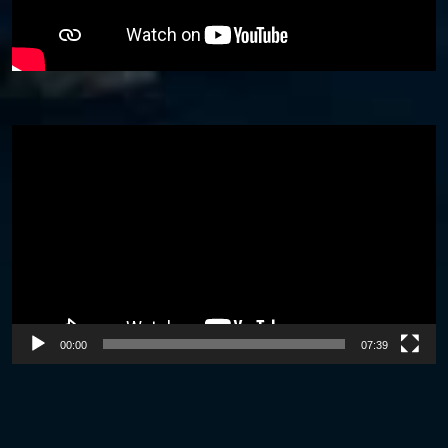
Video
Player
00:00
07:39