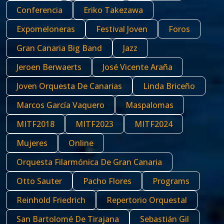
Conferencia
Eriko Takezawa
Expomeloneras
Festival Joven
Foros
Gran Canaria Big Band
Jazz
Jeroen Berwaerts
José Vicente Araña
Joven Orquesta De Canarias
Linda Briceño
Marcos García Vaquero
Maspalomas
MITF2018
MITF2023
MITF2024
Mujeres
Online
Orquesta Filarmónica De Gran Canaria
Otto Sauter
Pacho Flores
Programs
Reinhold Friedrich
Repertorio Orquestal
San Bartolomé De Tirajana
Sebastián Gil