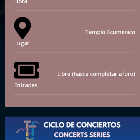
Hora
Templo Ecuménico
Lugar
Libre (hasta completar aforo)
Entradas