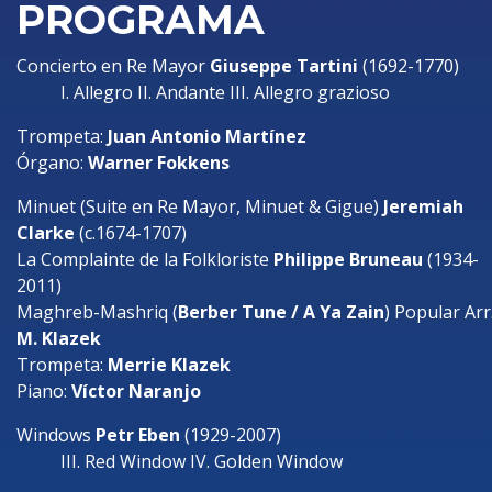
PROGRAMA
Concierto en Re Mayor
Giuseppe Tartini
(1692-1770)
I. Allegro II. Andante III. Allegro grazioso
Trompeta:
Juan Antonio Martínez
Órgano:
Warner Fokkens
Minuet (Suite en Re Mayor, Minuet & Gigue)
Jeremiah
Clarke
(c.1674-1707)
La Complainte de la Folkloriste
Philippe Bruneau
(1934-
2011)
Maghreb-Mashriq (
Berber Tune / A Ya Zain
) Popular Arr
M. Klazek
Trompeta:
Merrie Klazek
Piano:
Víctor Naranjo
Windows
Petr Eben
(1929-2007)
III. Red Window IV. Golden Window