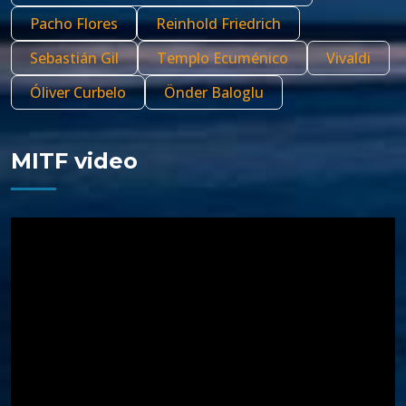
Pacho Flores
Reinhold Friedrich
Sebastián Gil
Templo Ecuménico
Vivaldi
Óliver Curbelo
Önder Baloglu
MITF video