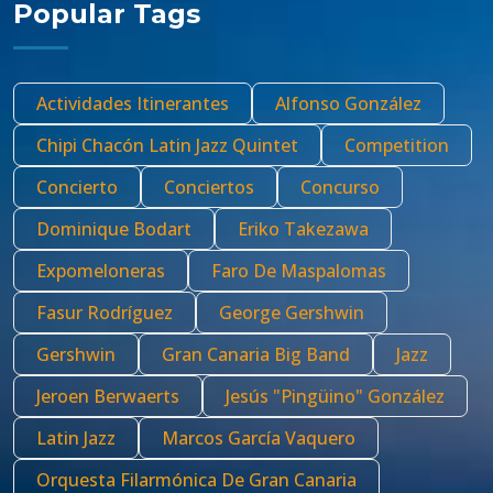
Popular Tags
Actividades Itinerantes
Alfonso González
Chipi Chacón Latin Jazz Quintet
Competition
Concierto
Conciertos
Concurso
Dominique Bodart
Eriko Takezawa
Expomeloneras
Faro De Maspalomas
Fasur Rodríguez
George Gershwin
Gershwin
Gran Canaria Big Band
Jazz
Jeroen Berwaerts
Jesús "Pingüino" González
Latin Jazz
Marcos García Vaquero
Orquesta Filarmónica De Gran Canaria