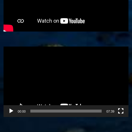
Video
Player
00:00
07:39