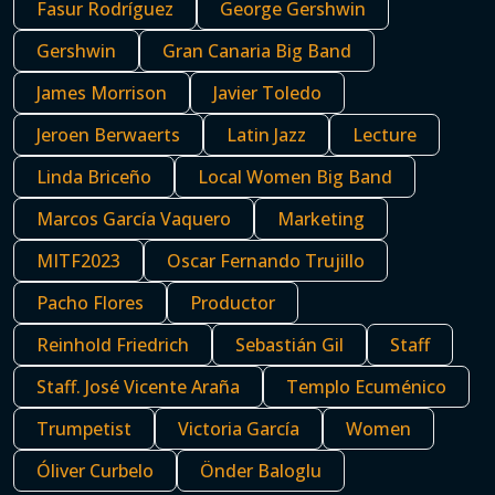
Fasur Rodríguez
George Gershwin
Gershwin
Gran Canaria Big Band
James Morrison
Javier Toledo
Jeroen Berwaerts
Latin Jazz
Lecture
Linda Briceño
Local Women Big Band
Marcos García Vaquero
Marketing
MITF2023
Oscar Fernando Trujillo
Pacho Flores
Productor
Reinhold Friedrich
Sebastián Gil
Staff
Staff. José Vicente Araña
Templo Ecuménico
Trumpetist
Victoria García
Women
Óliver Curbelo
Önder Baloglu