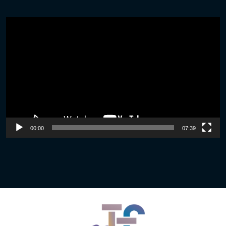
Video
Player
00:00
07:39