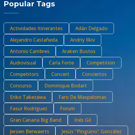
Popular Tags
Actividades Itinerantes
Adán Delgado
Alejandro Castañeda
Andriy Ilkiv
Antonio Cambres
Araken Bustos
Audiovisual
Carla Forte
Competition
Competitors
Concert
Conciertos
Concurso
Dominique Bodart
Eriko Takezawa
Faro De Maspalomas
Fasur Rodríguez
Forum
Gran Canaria Big Band
Inés Gil
Jeroen Berwaerts
Jesús "Pingüino" González