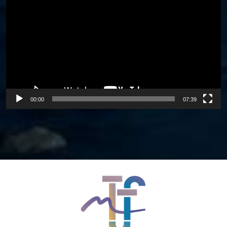
Player
00:00
07:39