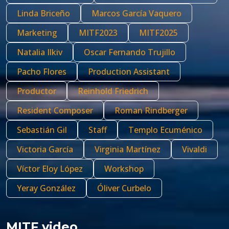
Linda Briceño
Marcos García Vaquero
Marketing
MITF2023
MITF2025
Natalia Ilkiv
Oscar Fernando Trujillo
Pacho Flores
Production Assistant
Productor
Reinhold Friedrich
Resident Composer
Roman Rindberger
Sebastián Gil
Staff
Templo Ecuménico
Victoria García
Virginia Martínez
Vivaldi
Víctor Eloy López
Workshop
Yeray González
Óliver Curbelo
MITF video