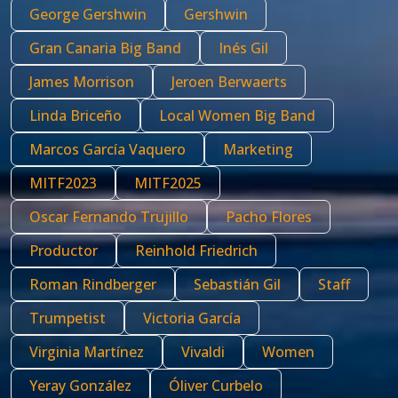
George Gershwin
Gershwin
Gran Canaria Big Band
Inés Gil
James Morrison
Jeroen Berwaerts
Linda Briceño
Local Women Big Band
Marcos García Vaquero
Marketing
MITF2023
MITF2025
Oscar Fernando Trujillo
Pacho Flores
Productor
Reinhold Friedrich
Roman Rindberger
Sebastián Gil
Staff
Trumpetist
Victoria García
Virginia Martínez
Vivaldi
Women
Yeray González
Óliver Curbelo