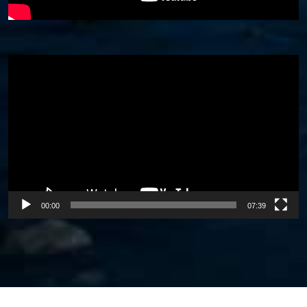
Video
Player
00:00
07:39