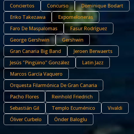
Conciertos
Concurso
Dominique Bodart
Eriko Takezawa
Expomeloneras
Faro De Maspalomas
Fasur Rodríguez
George Gershwin
Gershwin
Gran Canaria Big Band
Jeroen Berwaerts
Jesús "Pingüino" González
Latin Jazz
Marcos García Vaquero
Orquesta Filarmónica De Gran Canaria
Pacho Flores
Reinhold Friedrich
Sebastián Gil
Templo Ecuménico
Vivaldi
Óliver Curbelo
Önder Baloglu