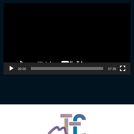
Video
Player
00:00
07:39