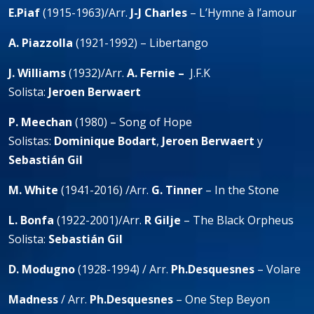
E.Piaf
(1915-1963)/Arr.
J-J Charles
– L’Hymne à l’amour
A. Piazzolla
(1921-1992) – Libertango
J. Williams
(1932)/Arr.
A. Fernie –
J.F.K
Solista:
Jeroen Berwaert
P. Meechan
(1980) – Song of Hope
Solistas:
Dominique Bodart
,
Jeroen Berwaert
y
Sebastián Gil
M. White
(1941-2016) /Arr.
G. Tinner
– In the Stone
L. Bonfa
(1922-2001)/Arr.
R Gilje
– The Black Orpheus
Solista:
Sebastián Gil
D. Modugno
(1928-1994) / Arr.
Ph.Desquesnes
– Volare
Madness
/ Arr.
Ph.Desquesnes
– One Step Beyon