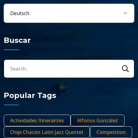
Buscar
Popular Tags
Actividades Itinerantes
Alfonso González
Chipi Chacón Latin Jazz Quintet
Competition